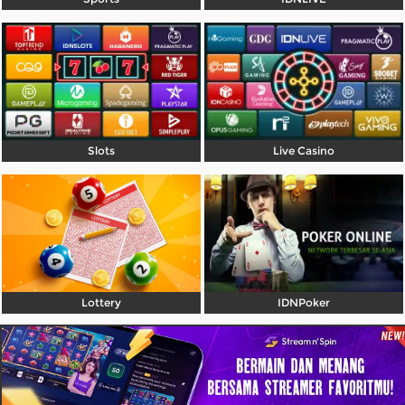
Referral
Promosi
Hubungi Kami
Live Chat
Slots
Live Casino
Pengaduan Customer
Pilih Bahasa:
Lottery
IDNPoker
MASUK
DAFTAR
&copy; LIGA788 : Situs Pelayanan Resmi Dengan
Bertransaksi Aman dan Cepat. Hak Cipta
Dilindungi.