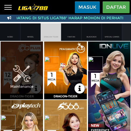
Beranda
MASUK
DAFTAR
LAMAT DATANG DI SITUS LIGA788" HARAP MOHON DI PERHATIKAN
Sports
BARU
PROMO
Live Casino
BARU
SICBO
WHEEL
DRAGON TIGER
FANTAN
BLACKJACK
SPECIAL GAMES
IDNPoker
BARU
Meja
Min
Max
Meja
Min
Max
Meja
Min
Max
Baccarat
1Rb
10Jt
Baccarat
5Rb
5Jt
Baccarat
1Rb
5Jt
Dragon Tiger
1Rb
10Jt
Roulette
1Rb
20Jt
Slots
PROMO
Dragon Tiger
1Rb
5Jt
Roulette
1Rb
10Jt
Sicbo
2Rb
25Jt
Wheel
1Rb
10Jt
Blackjack
10Rb
50Jt
Roulette
1Rb
5Jt
Special Games
1Rb
10Jt
Wheel
1Rb
1Jt
IDNLIVE
BARU
Dragon Tiger
5Rb
5Jt
Sicbo
1Rb
5Jt
12
1
1
Special Games
1Rb
5Jt
Stream N Spin
DAFTAR
MASUK
DAFTAR
MASUK
MEJA
MEJA
MEJA
Maintenance
KEMBALI
KEMBALI
Arcade
PROMO
DRAGON-TIGER
DRAGON-TIGER
DRAGON-TIGER
DRAGON-TIGER
Table Games
Meja
Min
Max
Meja
Min
Max
Roulette
2Rb
20Jt
Baccarat
10Rb
5Jt
Sicbo
2Rb
2Jt
Roulette
1Rb
25Jt
Lottery
BARU
PROMO
Baccarat
1Rb
20Jt
Sic Bo
1Rb
25Jt
Blackjack
10Rb
20Jt
Dragon Tiger
10Rb
10Jt
Dragon Tiger
10Rb
1Jt
Special Games
1Rb
2Jt
IDNRaffle
Special Games
1Rb
10Jt