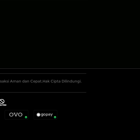
saksi Aman dan Cepat.Hak Cipta Dilindungi.