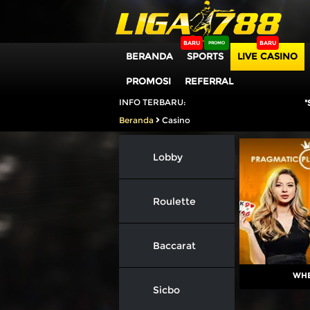
BARU
BARU
PROMO
BERANDA
SPORTS
LIVE CASINO
PROMOSI
REFERRAL
INFO TERBARU:
"SELA
Beranda
Casino
Meja
Lobby
Baccarat
Roulette
Sicbo
Blackjack
Roulette
Wheel
Dragon Tiger
DAFTAR
Baccarat
KEM
WHE
WHE
Sicbo